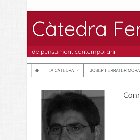
Càtedra Fe
de pensament contemporani
LA CÀTEDRA
JOSEP FERRATER MORA
Conr