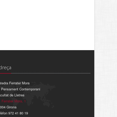
dreça
tedra Ferrater Mora
 Pensament Contemporani
cultat de Lletres
. Ferrater Mora, 1
004 Girona
lèfon 972 41 80 19