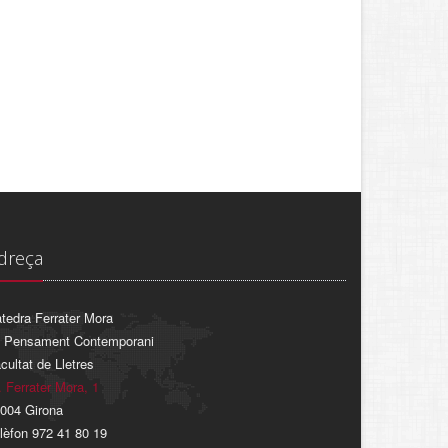
dreça
tedra Ferrater Mora
 Pensament Contemporani
cultat de Lletres
. Ferrater Mora, 1
004 Girona
lèfon 972 41 80 19