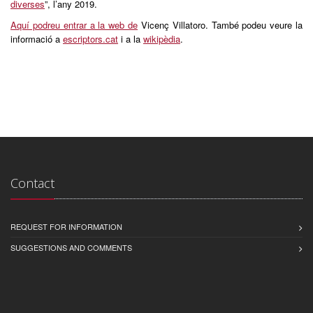
diverses
”, l’any 2019.
Aquí podreu entrar a la web de
Vicenç Villatoro. També podeu veure la
informació a
escriptors.cat
i a la
wikipèdia
.
Contact
REQUEST FOR INFORMATION
SUGGESTIONS AND COMMENTS