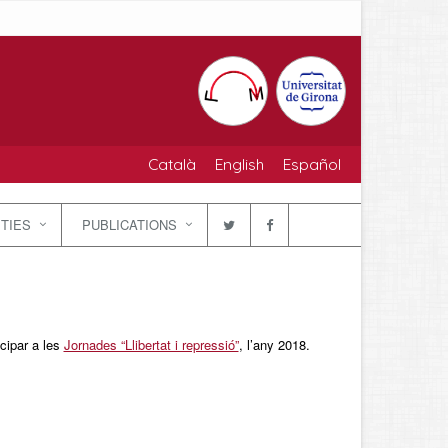
Català
English
Español
ITIES
PUBLICATIONS
icipar a les
Jornades “Llibertat i repressió”
, l’any 2018.