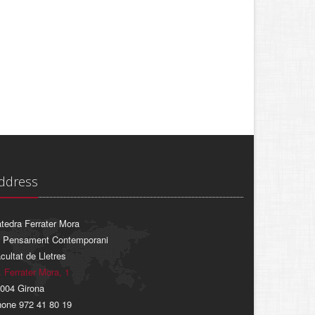
ddress
tedra Ferrater Mora
 Pensament Contemporani
cultat de Lletres
. Ferrater Mora, 1
004 Girona
one 972 41 80 19