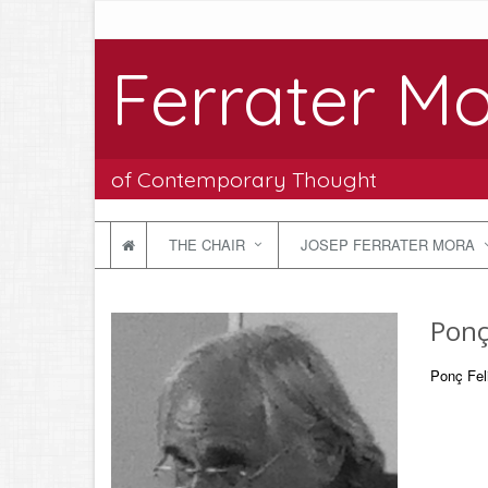
Ferrater Mo
of Contemporary Thought
THE CHAIR
JOSEP FERRATER MORA
Ponç
Ponç Feli