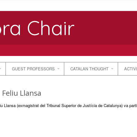
ra Chair
GUEST PROFESSORS
CATALAN THOUGHT
ACTIV
 Feliu Llansa
u Llansa (exmagistrat del Tribunal Superior de Justícia de Catalunya) va part