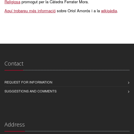
Religiosa
promogut per la Càtedra Ferrater Mora.
Aquí trobareu més informació
sobre Oriol Amorós i a la
wikipèdia
.
Contact
REQUEST FOR INFORMATION
SUGGESTIONS AND COMMENTS
Address