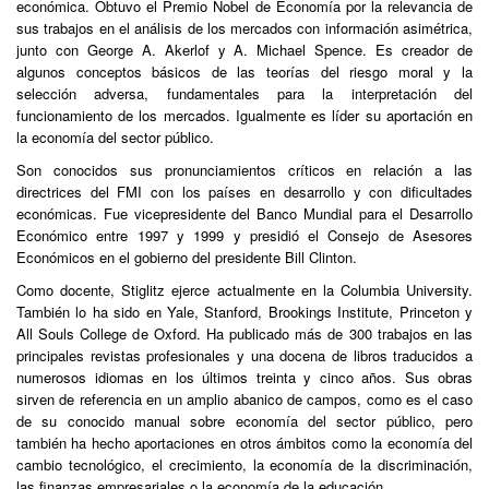
económica. Obtuvo el Premio Nobel de Economía por la relevancia de
sus trabajos en el análisis de los mercados con información asimétrica,
junto con George A. Akerlof y A. Michael Spence. Es creador de
algunos conceptos básicos de las teorías del riesgo moral y la
selección adversa, fundamentales para la interpretación del
funcionamiento de los mercados. Igualmente es líder su aportación en
la economía del sector público.
Son conocidos sus pronunciamientos críticos en relación a las
directrices del FMI con los países en desarrollo y con dificultades
económicas. Fue vicepresidente del Banco Mundial para el Desarrollo
Económico entre 1997 y 1999 y presidió el Consejo de Asesores
Económicos en el gobierno del presidente Bill Clinton.
Como docente, Stiglitz ejerce actualmente en la Columbia University.
También lo ha sido en Yale, Stanford, Brookings Institute, Princeton y
All Souls College de Oxford. Ha publicado más de 300 trabajos en las
principales revistas profesionales y una docena de libros traducidos a
numerosos idiomas en los últimos treinta y cinco años. Sus obras
sirven de referencia en un amplio abanico de campos, como es el caso
de su conocido manual sobre economía del sector público, pero
también ha hecho aportaciones en otros ámbitos como la economía del
cambio tecnológico, el crecimiento, la economía de la discriminación,
las finanzas empresariales o la economía de la educación.