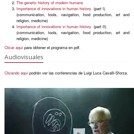
The genetic history of modern humans
Importance of innovations in human history
(part I)
(communication, tools, navigation, food production, art and
religion, medicine)
Importance of innovations in human history
(part II)
(communication, tools, navigation, food production, art and
religion, medicine)
Clicar aquí
para obtener el programa en pdf.
Audiovisuales
Clicando aquí
podrán ver las conferencias de Luigi Luca Cavalli-Sforza.