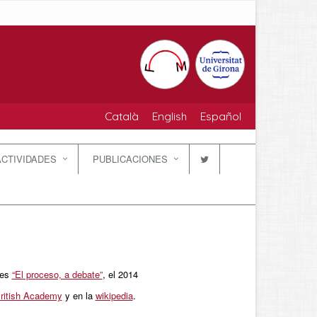
Català
English
Español
ACTIVIDADES
PUBLICACIONES
tes
“El proceso, a debate”
, el 2014
ritish Academy
y en la
wikipedia
.