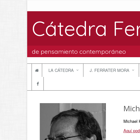
Cátedra Fe
de pensamiento contemporáneo
LA CÁTEDRA
J. FERRATER MORA
Mich
Michael K
Aquí pod