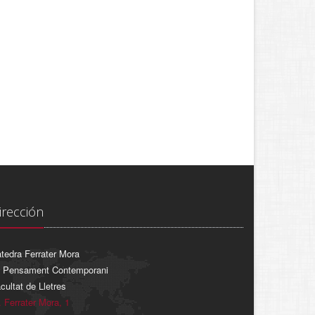
irección
tedra Ferrater Mora
 Pensament Contemporani
cultat de Lletres
. Ferrater Mora, 1