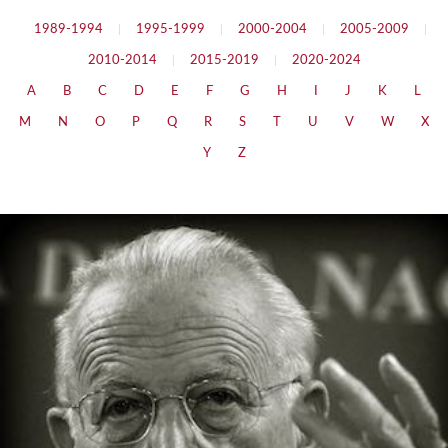
1989-1994
|
1995-1999
|
2000-2004
|
2005-2009
|
2010-2014
|
2015-2019
|
2020-2024
A
B
C
D
E
F
G
H
I
J
K
L
M
N
O
P
Q
R
S
T
U
V
W
X
Y
Z
Los desafíos de la democracia