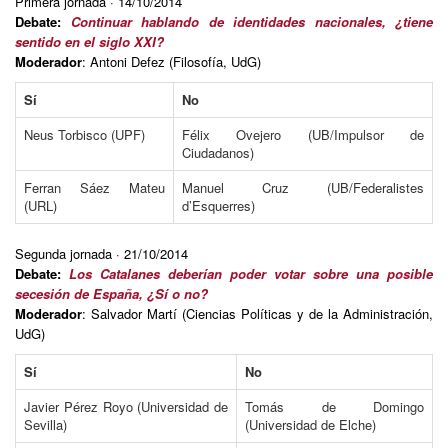
Primera jornada · 14/10/2014
Debate:
Continuar hablando de identidades nacionales, ¿tiene
sentido en el siglo XXI?
Moderador
: Antoni Defez (Filosofía, UdG)
Sí
No
Neus Torbisco (UPF)
Félix Ovejero (UB/Impulsor de
Ciudadanos)
Ferran Sáez Mateu
Manuel Cruz (UB/Federalistes
(URL)
d’Esquerres)
Segunda jornada · 21/10/2014
Debate:
Los Catalanes deberían poder votar sobre una posible
secesión de España, ¿Sí o no?
Moderador
: Salvador Martí (Ciencias Políticas y de la Administración,
UdG)
Sí
No
Javier Pérez Royo (Universidad de
Tomás de Domingo
Sevilla)
(Universidad de Elche)