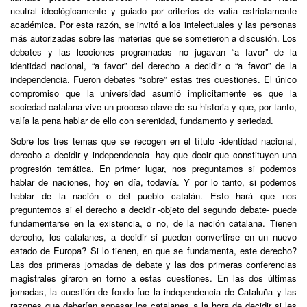
neutral ideológicamente y guiado por criterios de valía estrictamente
académica. Por esta razón, se invitó a los intelectuales y las personas
más autorizadas sobre las materias que se sometieron a discusión. Los
debates y las lecciones programadas no jugavan “a favor” de la
identidad nacional, “a favor” del derecho a decidir o “a favor” de la
independencia. Fueron debates “sobre” estas tres cuestiones. El único
compromiso que la universidad asumió implícitamente es que la
sociedad catalana vive un proceso clave de su historia y que, por tanto,
valía la pena hablar de ello con serenidad, fundamento y seriedad.
Sobre los tres temas que se recogen en el título -identidad nacional,
derecho a decidir y independencia- hay que decir que constituyen una
progresión temática. En primer lugar, nos preguntamos si podemos
hablar de naciones, hoy en día, todavía. Y por lo tanto, si podemos
hablar de la nación o del pueblo catalán. Esto hará que nos
preguntemos si el derecho a decidir -objeto del segundo debate- puede
fundamentarse en la existencia, o no, de la nación catalana. Tienen
derecho, los catalanes, a decidir si pueden convertirse en un nuevo
estado de Europa? Si lo tienen, en que se fundamenta, este derecho?
Las dos primeras jornadas de debate y las dos primeras conferencias
magistrales giraron en torno a estas cuestiones. En las dos últimas
jornadas, la cuestión de fondo fue la independencia de Cataluña y las
razones que deberían sopesar los catalanes a la hora de decidir si les