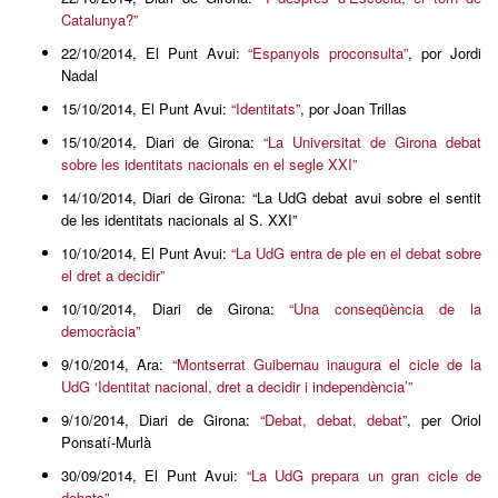
Catalunya?”
22/10/2014, El Punt Avui:
“Espanyols proconsulta”
, por Jordi
Nadal
15/10/2014, El Punt Avui:
“Identitats”
, por Joan Trillas
15/10/2014, Diari de Girona:
“La Universitat de Girona debat
sobre les identitats nacionals en el segle XXI”
14/10/2014, Diari de Girona: “La UdG debat avui sobre el sentit
de les identitats nacionals al S. XXI”
10/10/2014, El Punt Avui:
“La UdG entra de ple en el debat sobre
el dret a decidir”
10/10/2014, Diari de Girona:
“Una conseqüència de la
democràcia”
9/10/2014, Ara:
“Montserrat Guibernau inaugura el cicle de la
UdG ‘Identitat nacional, dret a decidir i independència’”
9/10/2014, Diari de Girona:
“Debat, debat, debat”
, per Oriol
Ponsatí-Murlà
30/09/2014, El Punt Avui:
“La UdG prepara un gran cicle de
debats”