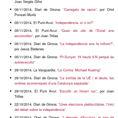
Joan Vergés Gifra
06/11/2014, Diari de Girona:
“Carregats de raons”
, por Oriol
Ponsatí-Murlà
05/11/2014, El Punt-Avui:
“Independència, sí o no?”
05/11/2014, El Punt-Avui:
“Quan els ulls de l’Estat ens
escorcollen”
, por Joan Trillas
05/11/2014, Diari de Girona:
“La independència ens fa millors?”
,
por Jesús Bàdenes
05/11/2014, Diari de Girona:
“Pi-Sunyer: Hi haurà 9-N perquè és
autoexecutiu”
29/10/2014, La Vanguardia:
“La Contra: Michael Keating”
29/10/2014, Diari de Girona:
“La sortida de la UE i el deute, les
ombres econòmiques d’una Catalunya separada”
29/10/2014, El Punt Avui:
“Escollir un hivern rus”
, por Joan
Trillas
22/10/2014, Diari de Girona:
“Unes eleccions plebiscitàries, l’inici
del debat sobre la independència”
22/10/2014, Diari de Girona:
“I després d’Escòcia, el torn de