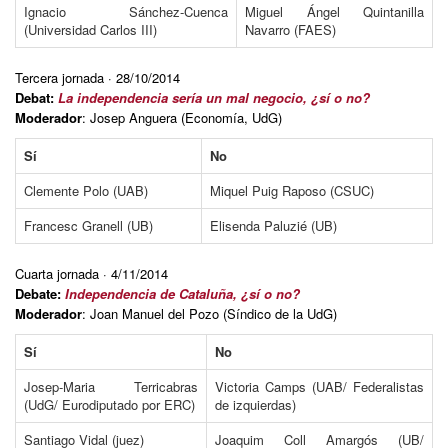
Ignacio Sánchez-Cuenca
Miguel Ángel Quintanilla
(Universidad Carlos III)
Navarro (FAES)
Tercera jornada · 28/10/2014
Debat:
La independencia sería un mal negocio, ¿sí o no?
Moderador
: Josep Anguera (Economía, UdG)
Sí
No
Clemente Polo (UAB)
Miquel Puig Raposo (CSUC)
Francesc Granell (UB)
Elisenda Paluzié (UB)
Cuarta jornada · 4/11/2014
Debate:
Independencia de Cataluña, ¿sí o no?
Moderador
: Joan Manuel del Pozo (Síndico de la UdG)
Sí
No
Josep-Maria Terricabras
Victoria Camps (UAB/ Federalistas
(UdG/ Eurodiputado por ERC)
de izquierdas)
Santiago Vidal (juez)
Joaquim Coll Amargós (UB/