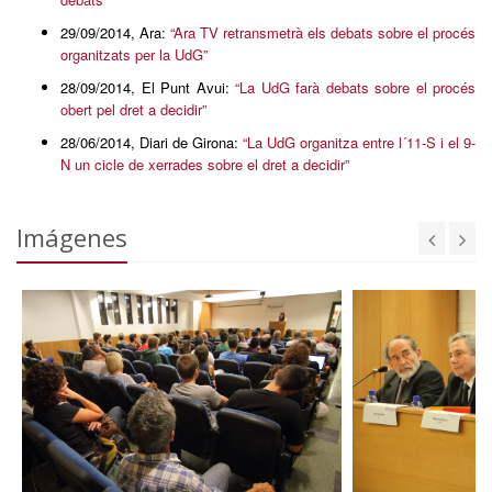
29/09/2014, Ara:
“Ara TV retransmetrà els debats sobre el procés
organitzats per la UdG”
28/09/2014, El Punt Avui:
“La UdG farà debats sobre el procés
obert pel dret a decidir”
28/06/2014, Diari de Girona:
“La UdG organitza entre l´11-S i el 9-
N un cicle de xerrades sobre el dret a decidir”
Imágenes