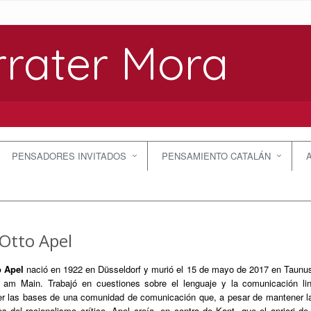
rrater Mora
PENSADORES INVITADOS
PENSAMIENTO CATALÁN
-Otto Apel
o Apel
nació en 1922 en Düsseldorf y murió el 15 de mayo de 2017 en Taunus.
t am Main. Trabajó en cuestiones sobre el lenguaje y la comunicación li
er las bases de una comunidad de comunicación que, a pesar de mantener la 
s del racionalismo crítico. Apel creía, en contra de Kant, que el apriori de