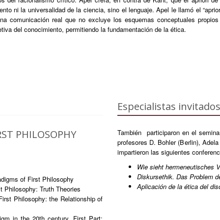
nto ni la universalidad de la ciencia, sino el lenguaje. Apel le llamó el “ap
una comunicación real que no excluye los esquemas conceptuales propios de
etiva del conocimiento, permitiendo la fundamentación de la ética.
Especialistas invitado
RST PHILOSOPHY
También participaron en el seminari
profesores D. Bohler (Berlin), Adel
impartieron las siguientes conferenc
Wie sieht hermeneutisches V
Diskursethik. Das Problem de
digms of First Philosophy
Aplicación de la ética del dis
st Philosophy: Truth Theories
irst Philosophy: the Relationship of
gm in the 20th century. First Part: