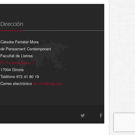
Dirección
Càtedra Ferrater Mora
de Pensament Contemporani
Facultat de Lletres
Pl. Ferrater Mora, 1
17004 Girona
Teléfono 972 41 80 19
Correo electrónico
dir.cfm@udg.edu