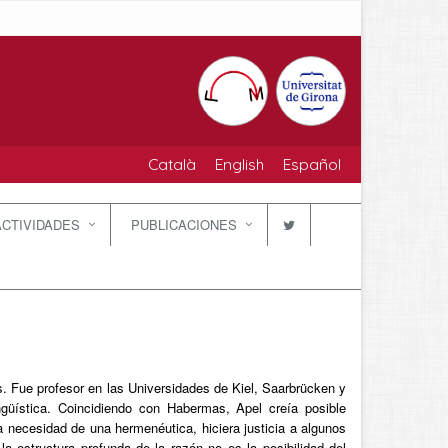
Català
English
Español
ACTIVIDADES
PUBLICACIONES
 Fue profesor en las Universidades de Kiel, Saarbrücken y
ngüística. Coincidiendo con Habermas, Apel creía posible
necesidad de una hermenéutica, hiciera justicia a algunos
 la estructura profunda de la razón no es la posibilidad del