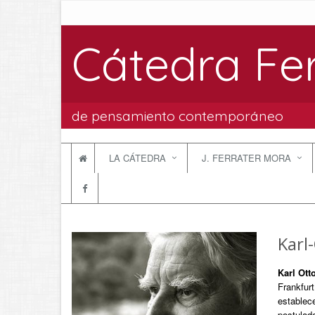
Cátedra Fe
de pensamiento contemporáneo
LA CÁTEDRA
J. FERRATER MORA
Karl
Karl Ott
Frankfur
establec
postulado