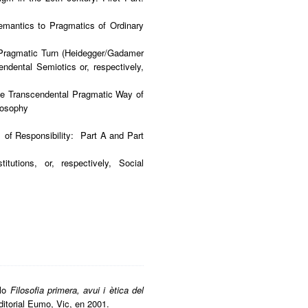
emantics to Pragmatics of Ordinary
-Pragmatic Turn (Heidegger/Gadamer
ndental Semiotics or, respectively,
e Transcendental Pragmatic Way of
losophy
of Responsibility: Part A and Part
tutions, or, respectively, Social
ulo
Filosofia primera, avui i ètica del
editorial Eumo, Vic, en 2001.