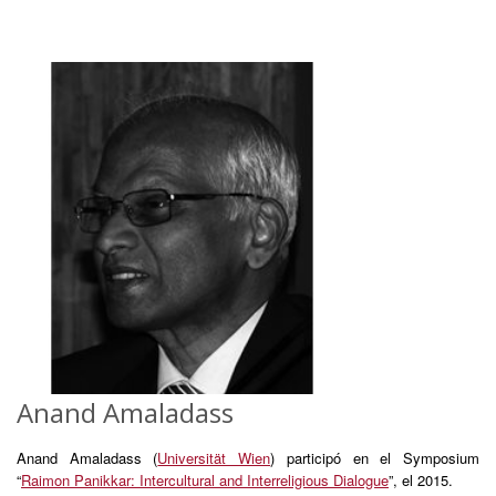
Anand Amaladass
Anand Amaladass (
Universität Wien
) participó en el Symposium
“
Raimon Panikkar: Intercultural and Interreligious Dialogue
”, el 2015.