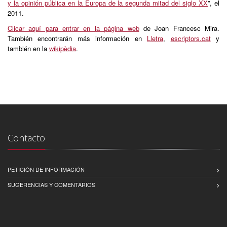
y la opinión pública en la Europa de la segunda mitad del siglo XX
”, el
2011.
Clicar aquí para entrar en la página web
de Joan Francesc Mira.
También encontrarán más información en
Lletra
,
escriptors.cat
y
también en la
wikipèdia
.
Contacto
PETICIÓN DE INFORMACIÓN
SUGERENCIAS Y COMENTARIOS