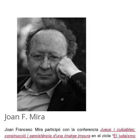
Joan F. Mira
Joan Francesc Mira participó con la conferencia
Jueus i culpables:
construcció i persistència d’una imatge impura
en el
c
icle “
El judaísmo