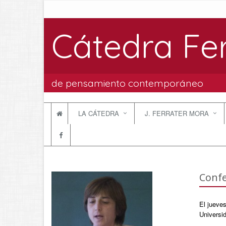
Cátedra Fe
de pensamiento contemporáneo
LA CÁTEDRA
J. FERRATER MORA
Confe
El jueves
Universi