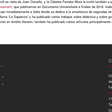
rull es nieta de Joan Crexells, y la Cátedra Ferrater Mora la invitó también a 
ensament
, que publicamos en Documenta Universitaria a finales de 2016. Isabel 
 casi inmediatamente a Italia donde se dedica a la enseñanza de segundas le
Roma “La Sapienza” y ha publicado varios trabajos sobre didáctica y sobre g
ción en ámbito literario, también ha publicado varios artículos principalmente
D
Cà
de
Fa
Pl
17
Te
Co