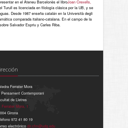
presentar en el Ateneu Barcelonès el libro
Joan Crexells,
Turull es licenciada en filología clásica por la UB, y se
nguas. Desde 1987 enseña catalán en la Università degli
ramática comparada italiano-catalana. En el campo de la
 sobre Salvador Espriu y Carles Riba.
irección
tedra Ferrater Mora
 Pensament Contemporani
cultat de Lletres
. Ferrater Mora, 1
004 Girona
léfono 972 41 80 19
rreo electrónico
dir.cfm@udg.edu