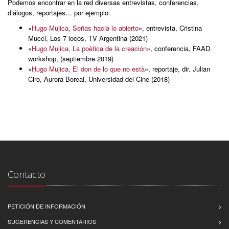
Podemos encontrar en la red diversas entrevistas, conferencias,
diálogos, reportajes… por ejemplo:
«
Hugo Mujica, Señas hacia lo abierto
», entrevista, Cristina
Mucci, Los 7 locos, TV Argentina (2021)
«
Hugo Mujica, La poètica de la creación
», conferencia, FAAD
workshop, (septiembre 2019)
«
Hugo Mujica, El don de lo que no està
», reportaje, dir. Julian
Ciro, Aurora Boreal, Universidad del Cine (2018)
Contacto
PETICIÓN DE INFORMACIÓN
SUGERENCIAS Y COMENTARIOS