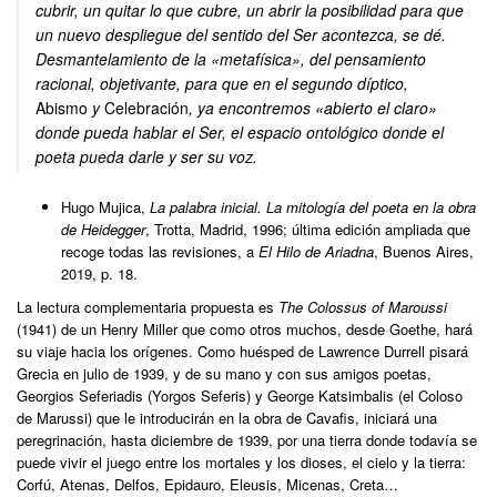
cubrir, un quitar lo que cubre, un abrir la posibilidad para que
un nuevo despliegue del sentido del Ser acontezca, se dé.
Desmantelamiento de la «metafísica», del pensamiento
racional, objetivante, para que en el segundo díptico,
Abismo
y
Celebración
, ya encontremos «abierto el claro»
donde pueda hablar el Ser, el espacio ontológico donde el
poeta pueda darle y ser su voz.
Hugo Mujica,
La palabra inicial. La mitología del poeta en la obra
de Heidegger
, Trotta, Madrid, 1996; última edición ampliada que
recoge todas las revisiones, a
El Hilo de Ariadna
, Buenos Aires,
2019, p. 18.
La lectura complementaria propuesta es
The Colossus of Maroussi
(1941) de un Henry Miller que como otros muchos, desde Goethe, hará
su viaje hacia los orígenes. Como huésped de Lawrence Durrell pisará
Grecia en julio de 1939, y de su mano y con sus amigos poetas,
Georgios Seferiadis (Yorgos Seferis) y George Katsimbalis (el Coloso
de Marussi) que le introducirán en la obra de Cavafis, iniciará una
peregrinación, hasta diciembre de 1939, por una tierra donde todavía se
puede vivir el juego entre los mortales y los dioses, el cielo y la tierra:
Corfú, Atenas, Delfos, Epidauro, Eleusis, Micenas, Creta…