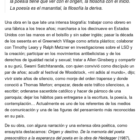
la poesía tiene que ver con el origen, la filosofía con el inicio.
La poesía es el manantial, la filosofía la deriva.
Una obra en la que late una intensa biografía: trabajar como obrero en
una fábrica a los trece años; marcharse a los diecinueve en Estados
Unidos con las manos en el bolsillo y sin saber inglés; pasar la década
de los sesenta en el Greenwich Village como artista plástico; colaborar
con Timothy Leary y Ralph Metzner en investigaciones sobre el LSD y
la creación; participar en los movimientos antibelicistas y de los
derechos de igualdad racial y sexual; tratar a Allen Ginsberg y compartir
a su gurú, Swami Satchitananda, con quien convivió como discípulo un
par de años; acudir al festival de Woodstock, «mi adiós al mundo», dijo;
vivir siete años de silencio, como monje del orden trapense y donde
conoció a Thomas Merton; empezar, desde este tráfico silencioso, a
escribir; ordenarse sacerdote católico y hacer de párroco de una
parroquia; dejar los hábitos para entregarse a la escritura, la poesía, la
contemplación… Actualmente es uno de los referentes de los medios
de comunicación y una de las figuras del pensamiento más reconocidas
en su país.
De su obra, con alguna narración y una extensa obra poética, como
ensayista destacamos:
Origen y destino. De la memoria del poeta
presocrático a la esperanza del poeta en la obra de Heidegger
(1987),