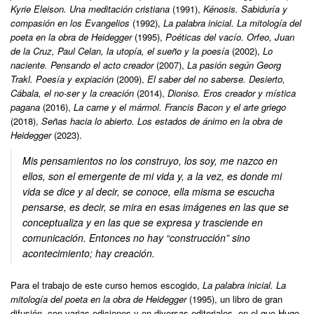
Kyrie Eleison. Una meditación cristiana
(1991),
Kénosis. Sabiduría y
compasión en los Evangelios
(1992),
La palabra inicial. La mitología del
poeta en la obra de Heidegger
(1995),
Poéticas del vacío. Orfeo, Juan
de la Cruz, Paul Celan, la utopía, el sueño y la poesía
(2002),
Lo
naciente. Pensando el acto creador
(2007),
La pasión según Georg
Trakl. Poesía y expiación
(2009),
El saber del no saberse. Desierto,
Cábala, el no-ser y la creación
(2014),
Dioniso. Eros creador y mística
pagana
(2016),
La carne y el mármol. Francis Bacon y el arte griego
(2018),
Señas hacia lo abierto. Los estados de ánimo en la obra de
Heidegger
(2023).
Mis pensamientos no los construyo, los soy, me nazco en
ellos, son el emergente de mi vida y, a la vez, es donde mi
vida se dice y al decir, se conoce, ella misma se escucha
pensarse, es decir, se mira en esas imágenes en las que se
conceptualiza y en las que se expresa y trasciende en
comunicación. Entonces no hay “construcción” sino
acontecimiento; hay creación.
Para el trabajo de este curso hemos escogido,
La palabra inicial. La
mitología del poeta en la obra de Heidegger
(1995), un libro de gran
difusión, con varias ediciones y en diversas editoriales, en el que Hugo