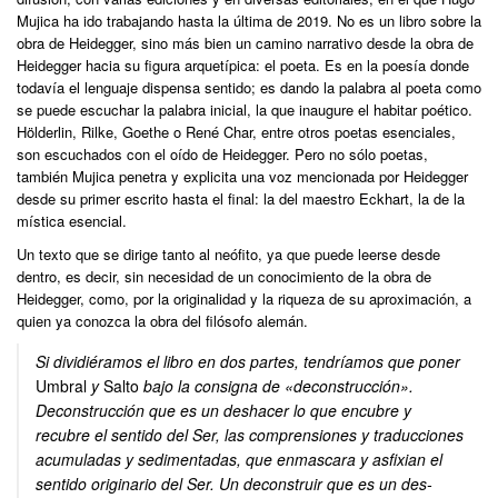
Mujica ha ido trabajando hasta la última de 2019. No es un libro sobre la
obra de Heidegger, sino más bien un camino narrativo desde la obra de
Heidegger hacia su figura arquetípica: el poeta. Es en la poesía donde
todavía el lenguaje dispensa sentido; es dando la palabra al poeta como
se puede escuchar la palabra inicial, la que inaugure el habitar poético.
Hölderlin, Rilke, Goethe o René Char, entre otros poetas esenciales,
son escuchados con el oído de Heidegger. Pero no sólo poetas,
también Mujica penetra y explicita una voz mencionada por Heidegger
desde su primer escrito hasta el final: la del maestro Eckhart, la de la
mística esencial.
Un texto que se dirige tanto al neófito, ya que puede leerse desde
dentro, es decir, sin necesidad de un conocimiento de la obra de
Heidegger, como, por la originalidad y la riqueza de su aproximación, a
quien ya conozca la obra del filósofo alemán.
Si dividiéramos el libro en dos partes, tendríamos que poner
Umbral
y
Salto
bajo la consigna de «deconstrucción».
Deconstrucción que es un deshacer lo que encubre y
recubre el sentido del Ser, las comprensiones y traducciones
acumuladas y sedimentadas, que enmascara y asfixian el
sentido originario del Ser. Un deconstruir que es un des-