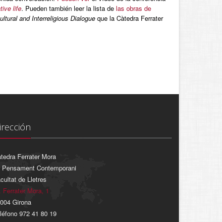
ive life
. Pueden también leer la lista de
las obras de
tural and Interreligious Dialogue
que la Càtedra Ferrater
irección
tedra Ferrater Mora
 Pensament Contemporani
cultat de Lletres
. Ferrater Mora, 1
004 Girona
léfono 972 41 80 19