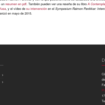
o un
resumen en pdf
. También pueden ver una reseña de su libro
A Contemplat
Yusa
, y el vídeo de
su intervención
en el
Symposium Raimon Panikkar: Intercul
anizó en mayo de 2015.
D
Cà
de
Fa
Pl
17
Te