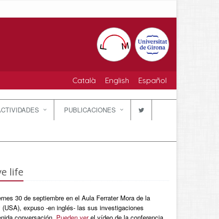
Català
English
Español
ACTIVIDADES
PUBLICACIONES
e life
rnes 30 de septiembre en el Aula Ferrater Mora de la
 (USA), expuso -en inglés- las sus investigaciones
enida conversación.
Pueden ver
el vídeo de la conferencia