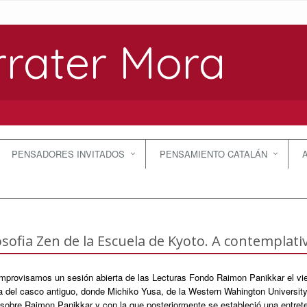
rrater Mora
PENSADORES INVITADOS
PENSAMIENTO CATALÁN
losofia Zen de la Escuela de Kyoto. A contemplativ
improvisamos un sesión abierta de las Lecturas Fondo Raimon Panikkar el vie
a del casco antiguo, donde Michiko Yusa, de la Western Wahington University
 sobre Raimon Panikkar y con la que posteriormente se estableció una entret