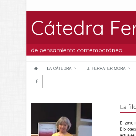
Cátedra Fe
de pensamiento contemporáneo
LA CÁTEDRA
J. FERRATER MORA
La fi
El 2016 
Bibliotec
actuales