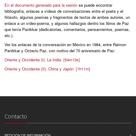
En el documento generado para la sesión
se puede encontrar
bibliografía, enlaces a vídeos de conversaciones entre el poeta y el
filósofo, algunos poemas y fragmentos de textos de ambos autores, un
enlace a un vídeo-poema, y algunos hallazgos dentro los libros de Paz
que tenía Panikkar (dedicatorias, comentarios, pensamientos, poemas,
etc.).
Ver los enlaces de la conversación en México en 1984, entre Raimon
Panikkar y Octavio Paz, con motivo del 70 aniversario de Paz:
Oriente y Occidente (I). La India [54m13s]
Oriente y Occidente (II). China y Japón [1h11m]
Contacto
PETICIÓN DE INFORMACIÓN