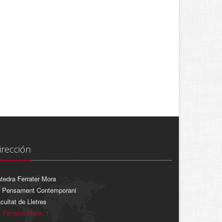
irección
tedra Ferrater Mora
 Pensament Contemporani
cultat de Lletres
. Ferrater Mora, 1