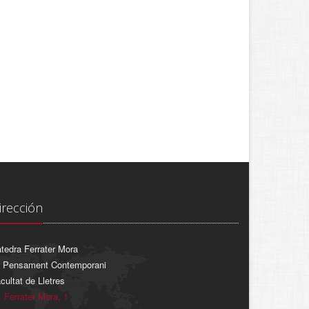
irección
tedra Ferrater Mora
 Pensament Contemporani
cultat de Lletres
. Ferrater Mora, 1