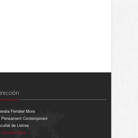
irección
tedra Ferrater Mora
 Pensament Contemporani
cultat de Lletres
. Ferrater Mora, 1