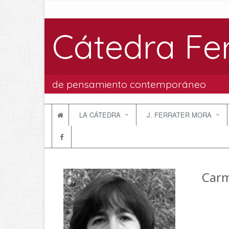
Cátedra Fe
de pensamiento contemporáneo
LA CÁTEDRA
J. FERRATER MORA
Carm