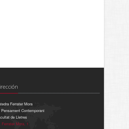
irección
tedra Ferrater Mora
 Pensament Contemporani
cultat de Lletres
. Ferrater Mora, 1