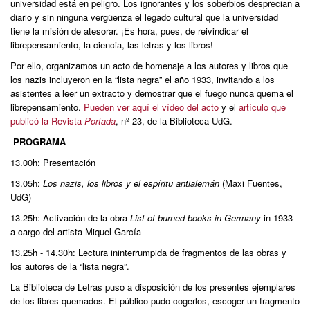
universidad está en peligro. Los ignorantes y los soberbios desprecian a
diario y sin ninguna vergüenza el legado cultural que la universidad
tiene la misión de atesorar. ¡Es hora, pues, de reivindicar el
librepensamiento, la ciencia, las letras y los libros!
Por ello, organizamos un acto de homenaje a los autores y libros que
los nazis incluyeron en la “lista negra” el año 1933, invitando a los
asistentes a leer un extracto y demostrar que el fuego nunca quema el
librepensamiento.
Pueden ver aquí el vídeo del acto
y el
artículo que
publicó la Revista
Portada
, nº 23, de la Biblioteca UdG.
PROGRAMA
13.00h: Presentación
13.05h:
Los nazis, los libros y el espíritu antialemán
(Maxi Fuentes,
UdG)
13.25h: Activación de la obra
List of burned books in Germany
in 1933
a cargo del artista Miquel García
13.25h - 14.30h: Lectura ininterrumpida de fragmentos de las obras y
los autores de la “lista negra”.
La Biblioteca de Letras puso a disposición de los presentes ejemplares
de los libres quemados. El público pudo cogerlos, escoger un fragmento